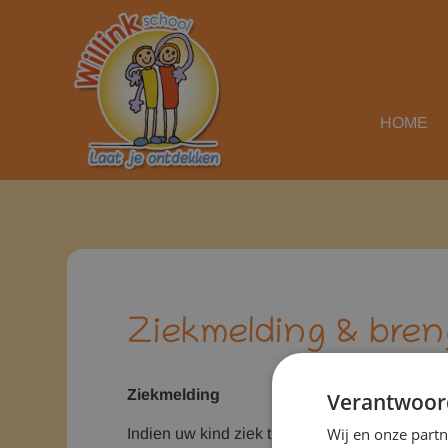
HOME
Home
Praktische info
Ziekmelding & brengen en
Ziekmelding & bren
Ziekmelding
Verantwoor
Wij en onze part
Indien uw kind ziek thuis blijft of verlaat is 