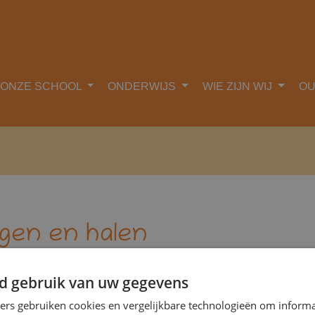
ONZE SCHOOL
ONDERWIJS
WIE ZIJN WIJ
O
 halen
gen en halen
d gebruik van uw gegevens
ners gebruiken cookies en vergelijkbare technologieën om inform
door bijv. doktersbezoek, vragen wij u om dit tussen 7:45 uur en 8