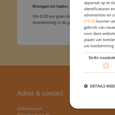
apparaat op te s
Brengen en halen:
identificatoren e
advertenties en c
Om 8:20 uur gaan de deuren open. Voor de kin
(1910)
kunnen uw 
doorstroming in de gangen. We verwachten ied
gebruik van nauw
voor deze websit
plaats van toest
uw toestemming 
Strikt noodzak
DETAILS WE
Adres & contact
Willinkschool
Rijksstraatweg 89