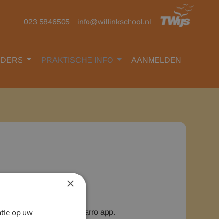
023 5846505
info@willinkschool.nl
UDERS
PRAKTISCHE INFO
AANMELDEN
×
atie op uw
:15 uur te melden via de Parro app.