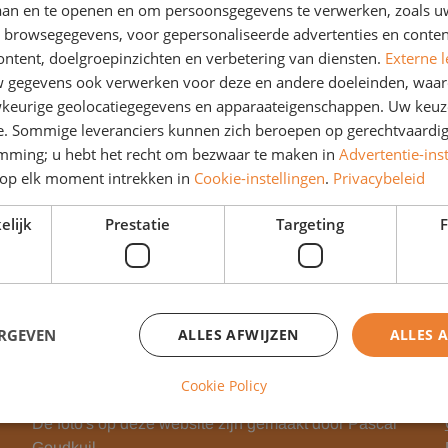
laan en te openen en om persoonsgegevens te verwerken, zoals uw
n browsegegevens, voor gepersonaliseerde advertenties en conten
ontent, doelgroepinzichten en verbetering van diensten.
Externe l
deren gebruiken wij verschillende ingangen. Dit is overzichteli
gegevens ook verwerken voor deze en andere doeleinden, waar
er kind uiterlijk om 8:30 uur in de klas. Zo kunnen de leerkra
keurige geolocatiegegevens en apparaateigenschappen. Uw keuze
e. Sommige leveranciers kunnen zich beroepen op gerechtvaardig
emming; u hebt het recht om bezwaar te maken in
Advertentie-ins
op elk moment intrekken in
Cookie-instellingen
.
Privacybeleid
elijk
Prestatie
Targeting
F
ERGEVEN
ALLES AFWIJZEN
ALLES 
Fotograaf
Cookie Policy
De foto's op deze website zijn gemaakt door Pascal
Goudkuil.