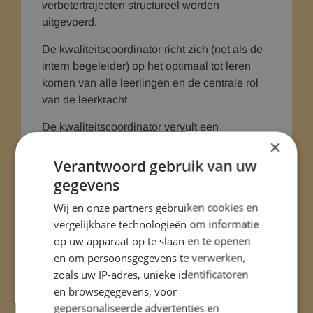
verbetertrajecten structureel worden
uitgevoerd.
De kwaliteitscoordinator richt zich (net als de
intern begeleider) op het optimaal tot leren
komen van alle leerlingen en de centrale rol
van de leerkracht.
De kwaliteitscoordinator vervult een
×
veelzijdige rol op school. Zij is niet alleen de
bewaker van de onderwijskwaliteit, maar ook
Verantwoord gebruik van uw
een cruciale spil in het ondersteunen van
gegevens
collega's en leerlingen. Dit kan worden
Wij en onze partners gebruiken cookies en
samengevat in drie hoofdtaken:
vergelijkbare technologieën om informatie
-Focus op leren & ontwikkelen
op uw apparaat op te slaan en te openen
(leercoordinator)
en om persoonsgegevens te verwerken,
zoals uw IP-adres, unieke identificatoren
-Data, monitoring en reflectie (trendanalist)
en browsegegevens, voor
gepersonaliseerde advertenties en
-Ondersteuning en zorg (zorgregisseur)