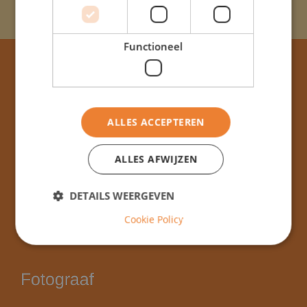
Functioneel
Adres & contact
ALLES ACCEPTEREN
Willinkschool
Rijksstraatweg 89
ALLES AFWIJZEN
2121 AD
Bennebroek
E-mail:
info@willinkschool.nl
DETAILS WEERGEVEN
Tel:
023 5846505
Cookie Policy
Fotograaf