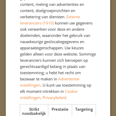
content, meting van advertenties en
Wilt u ons ondersteuningsaanbod lezen?
content, doelgroepinzichten en
Dan kunt u ons protocol vinden bij het kopje
verbetering van diensten.
Externe
ouders > downloads.
leveranciers (1910)
kunnen uw gegevens
ook verwerken voor deze en andere
doeleinden, waaronder het gebruik van
nauwkeurige geolocatiegegevens en
apparaateigenschappen. Uw keuzes
gelden alleen voor deze website. Sommige
leveranciers kunnen zich beroepen op
gerechtvaardigd belang in plaats van
toestemming; u hebt het recht om
bezwaar te maken in
Advertentie-
instellingen
. U kunt uw toestemming op
elk moment intrekken in
Cookie-
instellingen
.
Privacybeleid
Strikt
Prestatie
Targeting
noodzakelijk