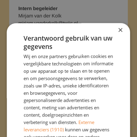
Intern begeleider
Mirjam van der Kolk
mirjam.vanderkolk@twijs.nl
×
Intern vertrouwenspersonen
Verantwoord gebruik van uw
Mirjam van der kolk
gegevens
mirjam.vanderkolk@twijs.nl
Wij en onze partners gebruiken cookies en
Caroline Schoute
vergelijkbare technologieën om informatie
caroline.schoute@twijs.nl
op uw apparaat op te slaan en te openen
en om persoonsgegevens te verwerken,
zoals uw IP-adres, unieke identificatoren
en browsegegevens, voor
gepersonaliseerde advertenties en
content, meting van advertenties en
content, doelgroepinzichten en
verbetering van diensten.
Externe
leveranciers (1910)
kunnen uw gegevens
ook verwerken voor deze en andere