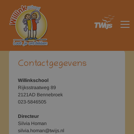
Home
Praktische info
Contactgegevens
HOME
Contactgegevens
Willinkschool
Rijksstraatweg 89
2121AD Bennebroek
023-5846505
Directeur
Silvia Homan
silvia.homan@twijs.nl