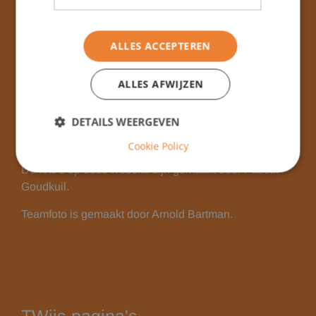
2121 AD
Bennebroek
E-mail:
info@willinkschool.nl
ALLES ACCEPTEREN
Tel:
023 5846505
ALLES AFWIJZEN
DETAILS WEERGEVEN
Fotograaf
Cookie Policy
De foto's op deze website zijn gemaakt door Pascal
Goudkuil.
Teamfoto is gemaakt door Arnold Bartman.